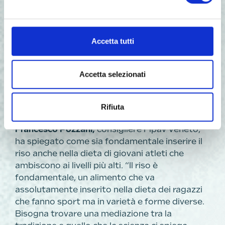
fisico è la parte più importante di un atleta.
Esistono tre tipi di alimentazione: normale,
buona per il benessere, alimentazione
performance, cioè un’alimentazione sana nei
Accetta tutti
giusti tempi. In un’alimentazione adeguata
mangiare più alimenti salutari non significa
mangiare meglio. Serve un equilibrio. La testa
Accetta selezionati
dipende molto dalla pancia. Il corpo non rimane
mai lo stesso, ma si rinnova sempre e si
Rifiuta
adatta”.
Francesco Pozzani,
consigliere Fipav Veneto,
ha spiegato come sia fondamentale inserire il
riso anche nella dieta di giovani atleti che
ambiscono ai livelli più alti. “Il riso è
fondamentale, un alimento che va
assolutamente inserito nella dieta dei ragazzi
che fanno sport ma in varietà e forme diverse.
Bisogna trovare una mediazione tra la