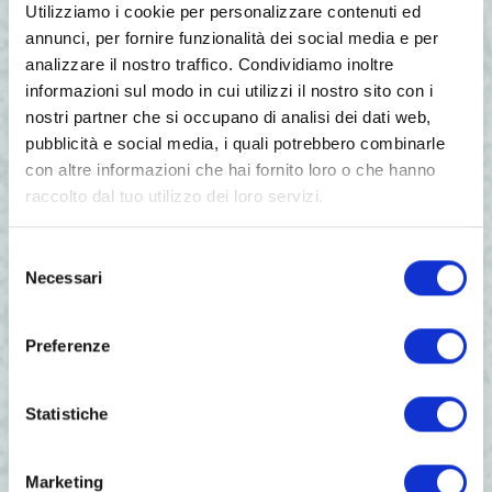
Utilizziamo i cookie per personalizzare contenuti ed
si sposa con la pratica agonistica”.
annunci, per fornire funzionalità dei social media e per
Filip Haxhari
, breeder e ricercatore dell’Ente
analizzare il nostro traffico. Condividiamo inoltre
Nazionale Risi, ha raccontato le evidenze della
informazioni sul modo in cui utilizzi il nostro sito con i
Ricerca e sulle relative opportunità: “Gli
nostri partner che si occupano di analisi dei dati web,
straordinari risultati che abbiamo ottenuto
pubblicità e social media, i quali potrebbero combinarle
non sono il punto di arrivo, bensì il punto di
con altre informazioni che hai fornito loro o che hanno
partenza della ricerca genetica dell’Ente
raccolto dal tuo utilizzo dei loro servizi.
Nazionale Risi- ha spiegato -. In questo modo
possiamo offrire ai consumatori un alimento
Selezione
sostenibile, gustoso e molto sano. Il riso è il
Necessari
del
carboidrato per eccellenza che fornisce
consenso
energia in più breve tempo”.
Preferenze
Il preparatore atletico del Verona Volley,
Tsvetelin Ivanov
, ha rivelato che il segreto per
Statistiche
mantenere un fisico da atleta professionista è
un’alimentazione equilibrata. “Per gli sportivi
una corretta alimentazione è la base, perché il
Marketing