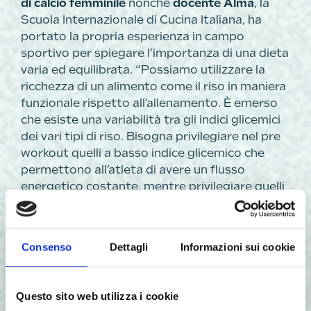
di calcio femminile
nonché
docente Alma
, la
Scuola Internazionale di Cucina Italiana, ha
portato la propria esperienza in campo
sportivo per spiegare l’importanza di una dieta
varia ed equilibrata. “Possiamo utilizzare la
ricchezza di un alimento come il riso in maniera
funzionale rispetto all’allenamento. È emerso
che esiste una variabilità tra gli indici glicemici
dei vari tipi di riso. Bisogna privilegiare nel pre
workout quelli a basso indice glicemico che
permettono all’atleta di avere un flusso
energetico costante, mentre privilegiare quelli
ad alto indice glicemico nell’immediato post
workout allo scopo di favorire il recupero del
glicogeno muscolare che è stato consumato
Consenso
Dettagli
Informazioni sui cookie
con l’allenamento stesso. È fondamentale
variare. La dieta non deve essere percepita
come una costrizione ma come uno stile di vita.
Questo sito web utilizza i cookie
Il riso è un alimento perfetto per l’atleta perché