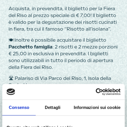
Acquista, in prevendita, il biglietto per la Fiera
del Riso al prezzo speciale di € 7,00! Il biglietto
è valido per la degustazione dei risotti cucinati
in fiera, tra cui il famoso “Risotto all’isolana”.
🍽️ Inoltre è possibile acquistare il biglietto
Pacchetto famiglia
: 2 risotti e 2 mezze porzioni
€ 25,00 in esclusiva in prevendita. I biglietti
sono utilizzabili in tutto il periodo di apertura
della Fiera del Riso.
🛣️ Palariso di Via Parco del Riso, 1, Isola della
Scala, Vr.
⏰ Da oggi fino al 12/09, da lunedì e venerdì
dalle 9:00 alle 12:00 e dalle 15:00 alle 18:00.
Consenso
Dettagli
Informazioni sui cookie