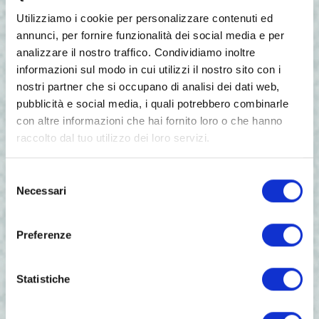
Utilizziamo i cookie per personalizzare contenuti ed
annunci, per fornire funzionalità dei social media e per
analizzare il nostro traffico. Condividiamo inoltre
informazioni sul modo in cui utilizzi il nostro sito con i
nostri partner che si occupano di analisi dei dati web,
pubblicità e social media, i quali potrebbero combinarle
con altre informazioni che hai fornito loro o che hanno
raccolto dal tuo utilizzo dei loro servizi.
Selezione
Necessari
del
consenso
Lo Chef Matteo Sivero con l’amministratore
Preferenze
unico di Ente Fiera Isola della Scala Roberto
Venturi, il Sindaco isolano Luigi Mirandola,
Mauro Longo dell’associazione italiana
Statistiche
Sommelier
.