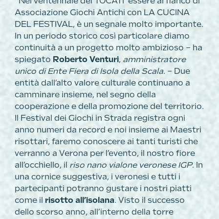
“Nel ventennale del TOCATI’ essere al fianco di
Associazione Giochi Antichi con LA CUCINA
DEL FESTIVAL, è un segnale molto importante.
In un periodo storico così particolare diamo
continuità a un progetto molto ambizioso – ha
spiegato
Roberto Venturi
,
amministratore
unico di
Ente Fiera di Isola della Scala
. – Due
entità dall’alto valore culturale continuano a
camminare insieme, nel segno della
cooperazione e della promozione del territorio.
Il Festival dei Giochi in Strada registra ogni
anno numeri da record e noi insieme ai Maestri
risottari, faremo conoscere ai tanti turisti che
verranno a Verona per l’evento, il nostro fiore
all’occhiello, il
riso nano vialone veronese IGP
. In
una cornice suggestiva, i veronesi e tutti i
partecipanti potranno gustare i nostri piatti
come il
risotto all’isolana
. Visto il successo
dello scorso anno, all’interno della torre