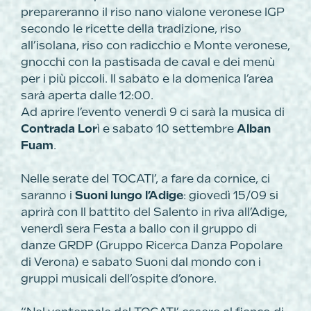
prepareranno il riso nano vialone veronese IGP
secondo le ricette della tradizione, riso
all’isolana, riso con radicchio e Monte veronese,
gnocchi con la pastisada de caval e dei menù
per i più piccoli. Il sabato e la domenica l’area
sarà aperta dalle 12:00.
Ad aprire l’evento venerdì 9 ci sarà la musica di
Contrada Lor
ì e sabato 10 settembre
Alban
Fuam
.
Nelle serate del TOCATI’, a fare da cornice, ci
saranno i
Suoni lungo l’Adige
: giovedì 15/09 si
aprirà con Il battito del Salento in riva all’Adige,
venerdì sera Festa a ballo con il gruppo di
danze GRDP (Gruppo Ricerca Danza Popolare
di Verona) e sabato Suoni dal mondo con i
gruppi musicali dell’ospite d’onore.