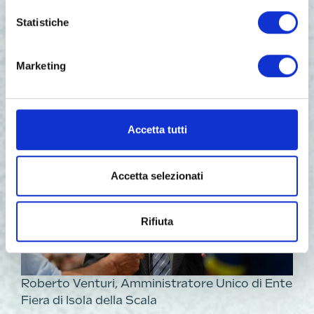
Statistiche
Scatto durante la conferenza stampa di
presentazione La Cucina del Festival – Comune
di Verona
Marketing
Accetta tutti
Accetta selezionati
Rifiuta
Roberto Venturi, Amministratore Unico di Ente
Fiera di Isola della Scala