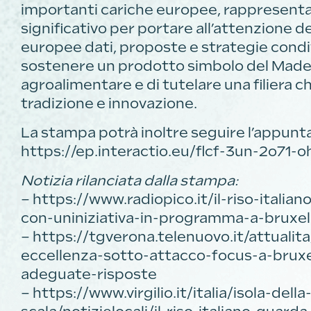
importanti cariche europee, rappresent
significativo per portare all’attenzione del
europee dati, proposte e strategie condivi
sostenere un prodotto simbolo del Made i
agroalimentare e di tutelare una filiera c
tradizione e innovazione.
La stampa potrà inoltre seguire l’appunta
https://ep.interactio.eu/flcf-3un-2o71-o
Notizia rilanciata dalla stampa:
– https://www.radiopico.it/il-riso-italia
con-uniniziativa-in-programma-a-bruxel
– https://tgverona.telenuovo.it/attualit
eccellenza-sotto-attacco-focus-a-bruxe
adeguate-risposte
– https://www.virgilio.it/italia/isola-della