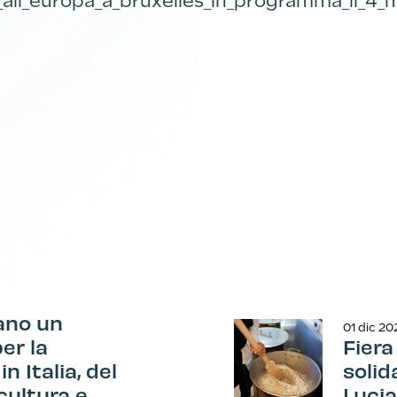
rda_all_europa_a_bruxelles_in_programma_il_4
ano un
01 dic 20
er la
Fiera
n Italia, del
solid
 cultura e
Lucia