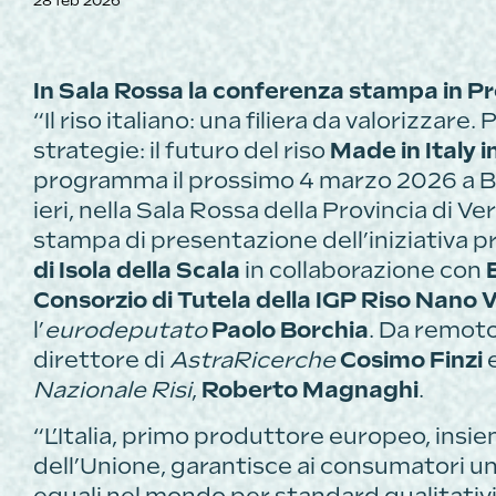
28 feb 2026
In Sala Rossa la conferenza stampa in Pr
“Il riso italiano: una filiera da valorizzar
strategie: il futuro del riso
Made in Italy 
programma il prossimo 4 marzo 2026 a Bru
ieri, nella Sala Rossa della Provincia di V
stampa di presentazione dell’iniziativa
di Isola della Scala
in collaborazione con
Consorzio di Tutela della IGP Riso Nano 
l’
eurodeputato
Paolo Borchia
. Da remoto
direttore di
AstraRicerche
Cosimo Finzi
e
Nazionale Risi
,
Roberto Magnaghi
.
“L’Italia, primo produttore europeo, insiem
dell’Unione, garantisce ai consumatori u