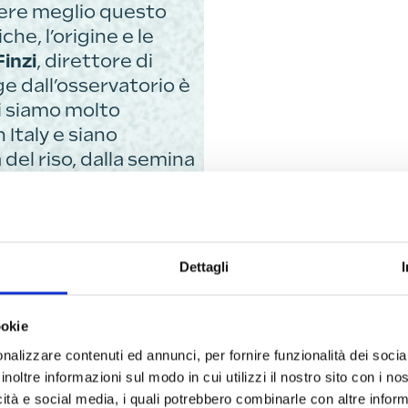
cere meglio questo
he, l’origine e le
inzi
, direttore di
e dall’osservatorio è
ni siamo molto
 Italy e siano
a del riso, dalla semina
ione, è importante
 quali Fiera del Riso di
o d’incontro e di
 immersive”.
Dettagli
cala,
Roberto Venturi
,
ookie
nalizzare contenuti ed annunci, per fornire funzionalità dei socia
 un’eccellenza che ci
inoltre informazioni sul modo in cui utilizzi il nostro sito con i n
rimo piano nel
icità e social media, i quali potrebbero combinarle con altre inform