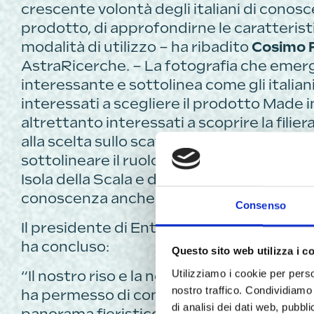
crescente volontà degli italiani di conos
prodotto, di approfondirne le caratteristic
modalità di utilizzo – ha ribadito
Cosimo F
AstraRicerche. – La fotografia che emerg
interessante e sottolinea come gli italia
interessati a scegliere il prodotto Made in
altrettanto interessati a scoprire la filier
alla scelta sullo scaffale. In questa direz
sottolineare il ruolo strategico delle fiere,
Isola della Scala e di Risò di Vercelli, punt
conoscenza anche attraverso esperienze
Consenso
Il presidente di Ente Fiera di Isola della S
ha concluso:
Questo sito web utilizza i c
Utilizziamo i cookie per perso
“Il nostro riso e la nostra terra esprimono
nostro traffico. Condividiamo 
ha permesso di conquistare un ruolo di p
di analisi dei dati web, pubbl