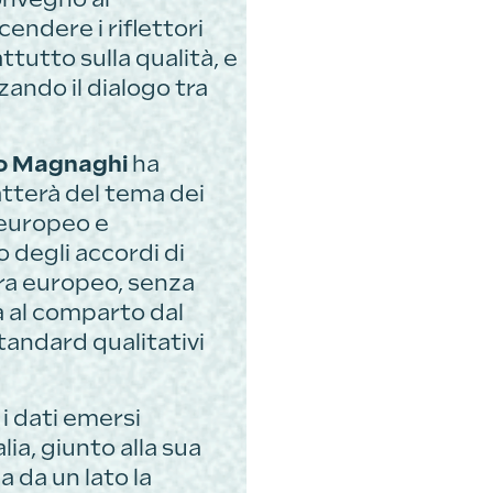
endere i riflettori
tutto sulla qualità, e
rzando il dialogo tra
o Magnaghi
ha
atterà del tema dei
 europeo e
o degli accordi di
tra europeo, senza
à al comparto dal
tandard qualitativi
i dati emersi
lia, giunto alla sua
 da un lato la