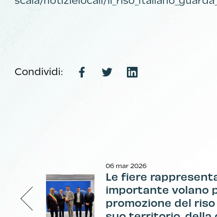
scala/notizielocali/il_riso_italiano_gua
Condividi:
06 mar 2026
Le fiere rappresent
importante volano p
promozione del riso i
suo territorio, della