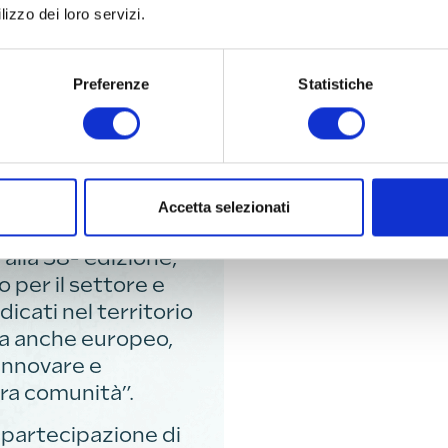
on i suoi 58 anni di
lizzo dei loro servizi.
, insieme a Risò di
ta un appuntamento
Preferenze
Statistiche
oduttori e
ffre un’esperienza
no spazio privilegiato
 diretta, dove il
Accetta selezionati
rendere il valore del
 alla 58ª edizione,
 per il settore e
icati nel territorio
 ma anche europeo,
innovare e
tra comunità”.
 partecipazione di