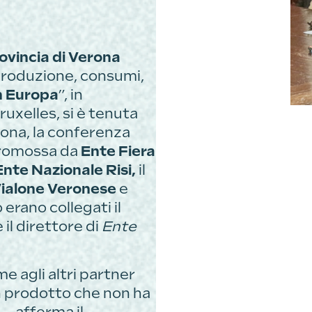
ovincia di Verona
e. Produzione, consumi,
in Europa
”, in
xelles, si è tenuta
erona, la conferenza
 promossa da
Ente Fiera
Ente Nazionale Risi,
il
Vialone Veronese
e
 erano collegati il
 il direttore di
Ente
e agli altri partner
n prodotto che non ha