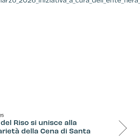
_marzo_2026_iniziativa_a_cura_dell_ente_fier
25
 del Riso si unisce alla
arietà della Cena di Santa