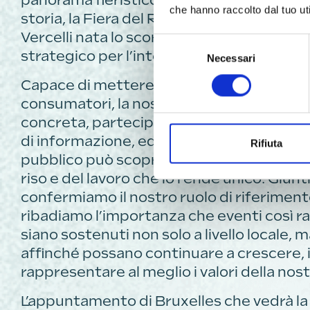
panorama fieristico italiano ed europeo. C
che hanno raccolto dal tuo uti
storia, la Fiera del Riso di Isola della Scala
Vercelli nata lo scorso anno, rappresen
Selezione
strategico per l’intero comparto risicolo.
Necessari
del
consenso
Capace di mettere in contatto diretto pr
consumatori, la nostra manifestazione o
concreta, partecipata e di alta qualità: u
di informazione, educazione ed esperienza
Rifiuta
pubblico può scoprire, assaggiare e comp
riso e del lavoro che lo rende unico. Giunti
confermiamo il nostro ruolo di riferimento
ribadiamo l’importanza che eventi così rad
siano sostenuti non solo a livello locale,
affinché possano continuare a crescere, 
rappresentare al meglio i valori della nos
L’appuntamento di Bruxelles che vedrà la