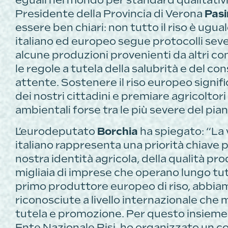
eguali nel mondo per standard qualitativi
Presidente della Provincia di Verona
Pasi
essere ben chiari: non tutto il riso è ugual
italiano ed europeo segue protocolli sever
alcune produzioni provenienti da altri co
le regole a tutela della salubrità e del
attente. Sostenere il riso europeo signifi
dei nostri cittadini e premiare agricolto
ambientali forse tra le più severe del pian
L’eurodeputato
Borchia
ha spiegato: “La 
italiano rappresenta una priorità chiave pe
nostra identità agricola, della qualità pro
migliaia di imprese che operano lungo tutta la
primo produttore europeo di riso, abbia
riconosciute a livello internazionale ch
tutela e promozione. Per questo insieme a
Ente Nazionale Risi, ho organizzato un c