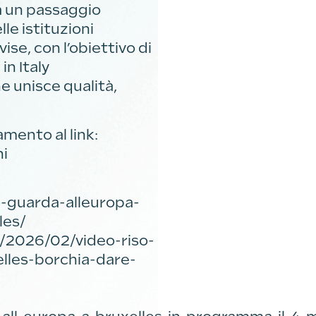
a un passaggio
le istituzioni
se, con l’obiettivo di
n Italy
he unisce qualità,
mento al link:
hi
no-guarda-alleuropa-
les/
a/2026/02/video-riso-
lles-borchia-dare-
-