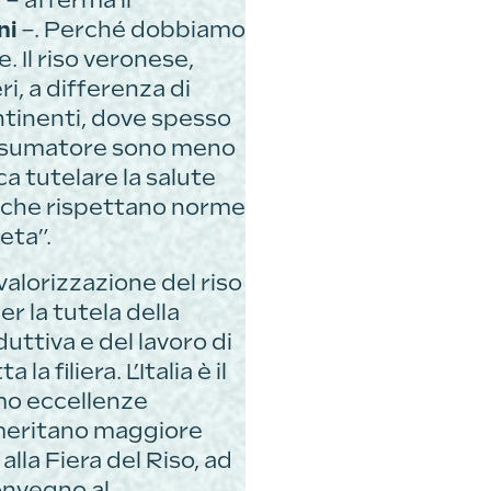
 – afferma il
ni
–. Perché dobbiamo
e. Il riso veronese,
i, a differenza di
ntinenti, dove spesso
 consumatore sono meno
ca tutelare la salute
ri che rispettano norme
eta”.
valorizzazione del riso
r la tutela della
duttiva e del lavoro di
 filiera. L’Italia è il
mo eccellenze
e meritano maggiore
lla Fiera del Riso, ad
onvegno al