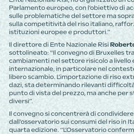
Parlamento europeo, con l’obiettivo di acc
sulle problematiche del settore ma soprat
sulla competitività del riso italiano, raffo
istituzioni europee e produttori.”
Il direttore di Ente Nazionale Risi
Robert
sottolineato: “Il convegno di Bruxelles tr
cambiamenti nel settore risicolo a livello
internazionale, in particolare nel contest
libero scambio. L’importazione di riso ex
dazi, sta determinando rilevanti difficolt
punto di vista del prezzo, ma anche per s
diversi”.
Il convegno si concentrerà di condividere 
dall’osservatorio sui consumi del riso in Ita
quarta edizione. “L’Osservatorio conferma