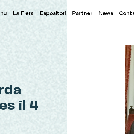
nu
La Fiera
Espositori
Partner
News
Conta
arda
es il 4