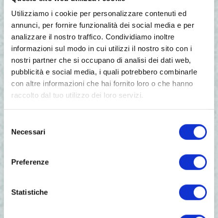
amministratori veronesi.
Utilizziamo i cookie per personalizzare contenuti ed
A termine della serata, ad ogni ragazzo è stato
annunci, per fornire funzionalità dei social media e per
consegnato l’attestato di partecipazione del
analizzare il nostro traffico. Condividiamo inoltre
concorso.
informazioni sul modo in cui utilizzi il nostro sito con i
nostri partner che si occupano di analisi dei dati web,
“Un momento speciale per questi ragazzi – ha
pubblicità e social media, i quali potrebbero combinarle
sottolineato il dott.
Soffiati
.- Da sempre
con altre informazioni che hai fornito loro o che hanno
l’Azienda Ulss9 Scaligera si occupa di trovare
raccolto dal tuo utilizzo dei loro servizi.
modelli di inclusione per le persone
diversamente abili. Essendo la cucina un
laboratorio tra i più completi ed interessanti,
Selezione
mette in rilievo le abilità residue che questi
Necessari
del
ragazzi hanno, facendoli provare e
consenso
sperimentare. La cucina è molto varia per gli
Preferenze
strumenti e i prodotti che si utilizzano, e si è
dimostrata particolarmente valida e
apprezzata anche dai ragazzi stessi”.
Statistiche