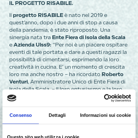
IL PROGETTO RISABILE.
Il
progetto RISABILE
è nato nel 2019 e
quest’anno, dopo i due anni di stop a causa
della pandemia, è stato riproposto. Una
sinergia nata tra
Ente Fiera di Isola della Scala
e
Azienda Ulss9:
“Per noi è un piacere ospitare
eventi di tale portata e dare a questi ragazzi la
possibilità di cimentarsi, esprimendo la loro
creatività in cucina. E’ un momento di crescita
loro ma anche nostro – ha ricordato
Roberto
Venturi
, Amministratore Unico di Ente Fiera di
Isola della Scala. – Il loro entusiasmo e la loro
energia positiva ci hanno contagiati!”.
Insieme all’Amminstratore Unico erano
Consenso
Dettagli
Informazioni sui cookie
presenti anche il Sindaco di Isola della Scala,
Luigi Mirandola
e l’assessore alle pari
opportunità,
Matilde Perbellini,
insieme agli
Questo sito web utilizza i cookie