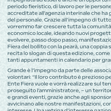
periodo fieristico, di lavoro per le person
accreditate all’agenzia interinale che ha 
del personale. Grazie all’impegno di tutto
vorremmo far crescere tutta la comunità
economico locale, ideando nuovi progetti 
evolvere, passo dopo passo, manifestazio
Fiera del bollito con la pearà, una coppi
recita lo slogan di questa edizione, come
tanti appuntamenti in calendario per grand
Grande è l’impegno da parte delle associaz
volontari: “Il loro contributo è prezioso pe
Ente Fiera vuole e vorrà realizzare sul ter
proseguito l’amministratore, – un territor
e grandi eventi, grazie anche agli sponsor
avvicinano alle nostre manifestazioni, co
interesse. Una vetrina d’interesse nazion