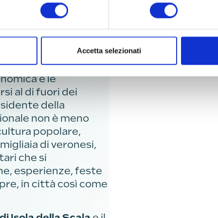
 ai più piccoli nel
quella con il
ea Alpe Cimbra
urale RIDORIDO’”.
Accetta selezionati
 ricetta del bollito
onomica e le
i al di fuori dei
residente della
zionale non è meno
cultura popolare,
migliaia di veronesi,
tari che si
e, esperienze, feste
pre, in città così come
di Isola della Scala
e il