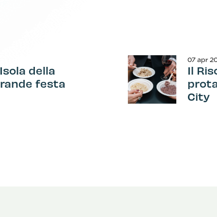
07 apr 2
Isola della
Il Ri
grande festa
prota
City