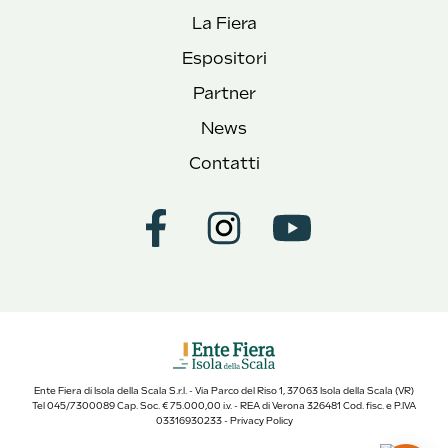
La Fiera
Espositori
Partner
News
Contatti
Ente Fiera di Isola della Scala S.r.l. - Via Parco del Riso 1, 37063 Isola della Scala (VR)
Tel 045/7300089 Cap. Soc. € 75.000,00 i.v. - REA di Verona 326481 Cod. fisc. e P.IVA
03316930233 -
Privacy Policy