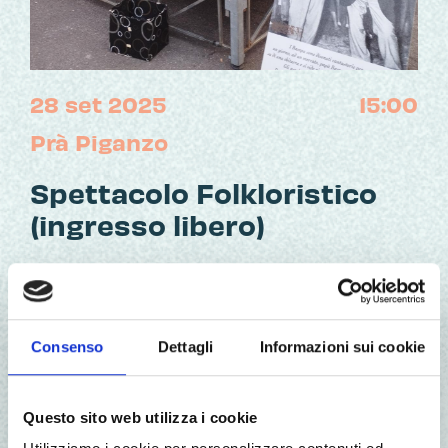
28 set 2025
15:00
Prà Piganzo
Spettacolo Folkloristico
(ingresso libero)
Data:
domenica 28 settembre 2025
Consenso
Dettagli
Informazioni sui cookie
Dove:
Prà Piganzo
Ore:
15:00-19:00
Questo sito web utilizza i cookie
SPETTACOLO FOLKLORISTICO
“Dal racconto