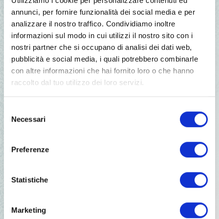
Utilizziamo i cookie per personalizzare contenuti ed
storia e leggenda” dell’ultimo Cantastorie
annunci, per fornire funzionalità dei social media e per
Veneto per eredità Uber Bampa
analizzare il nostro traffico. Condividiamo inoltre
informazioni sul modo in cui utilizzi il nostro sito con i
nostri partner che si occupano di analisi dei dati web,
pubblicità e social media, i quali potrebbero combinarle
Condividi:
con altre informazioni che hai fornito loro o che hanno
raccolto dal tuo utilizzo dei loro servizi.
Selezione
18 set 2026
Necessari
del
Rotti per Caso-883 (ingresso
consenso
libero)
Preferenze
Statistiche
24 set 2026
I GUASTAFESTIVAL (ingresso libero)
Marketing