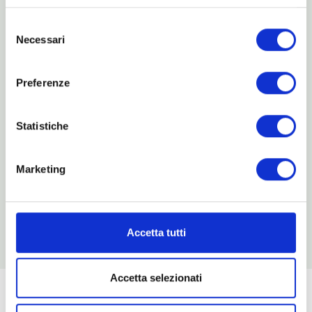
Selezione
Necessari
del
Menu
consenso
La Fiera
Preferenze
Espositori
Partner
Statistiche
News
Contatti
Marketing
Accetta tutti
Accetta selezionati