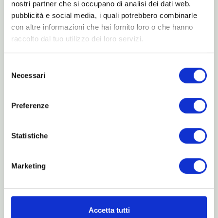
nostri partner che si occupano di analisi dei dati web,
pubblicità e social media, i quali potrebbero combinarle
con altre informazioni che hai fornito loro o che hanno
raccolto dal tuo utilizzo dei loro servizi.
Selezione
Necessari
del
consenso
Preferenze
Menu
Statistiche
La Fiera
Espositori
Marketing
Partner
News
Accetta tutti
Contatti